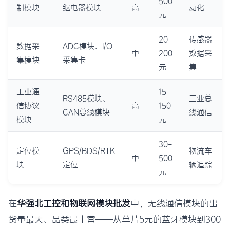
500
制模块
继电器模块
高
动化
元
20-
传感器
数据采
ADC模块、I/O
中
200
数据采
集模块
采集卡
元
集
工业通
15-
RS485模块、
工业总
信协议
高
150
CAN总线模块
线通信
模块
元
30-
定位模
GPS/BDS/RTK
物流车
中
500
块
定位
辆追踪
元
在
华强北工控和物联网模块批发
中，无线通信模块的出
货量最大、品类最丰富——从单片5元的蓝牙模块到300