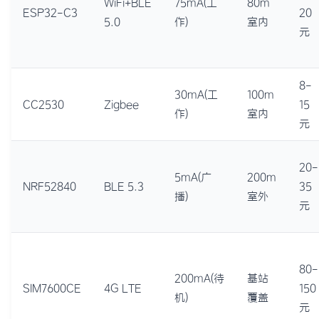
WiFi+BLE
75mA(工
80m
ESP32-C3
20
5.0
作)
室内
元
8-
30mA(工
100m
CC2530
Zigbee
15
作)
室内
元
20-
5mA(广
200m
NRF52840
BLE 5.3
35
播)
室外
元
80-
200mA(待
基站
SIM7600CE
4G LTE
150
机)
覆盖
元