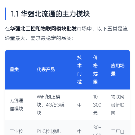
1.1 华强北流通的主力模块
在
华强北工控和物联网模块批发
市场中，以下五类是流
通量最大、需求最稳定的品类：
技
价
术
格
应用场
品类
代表产品
门
范
景
槛
围
WiFi/BLE模
10-
物联网
无线通
块、4G/5G模
中
300
设备联
信模块
块
元
网
30-
工业控
PLC控制板、
中
工厂自