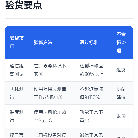
验货要点
不合
验货项
验货方法
通过标准
格处
目
理
通信距
在开��环境下
达到标称值
退货
离测试
实测
的80%以上
功耗测
使用万用表测量
不超过标称
协商
试
工作/待机电流
值的110%
降价
温度测
使用热风枪加热
功能正常不
退货
试
至85°C
重启
接口兼
与目标设备对接
通信正常无