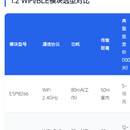
1.2 WiFi/BLE模块选型对比
典
型
批
传输
模块型号
通信协议
功耗
发
距离
价
(100
片)
5-
WiFi
80mA(工
50m
ESP8266
10
2.4GHz
作)
室内
元
12-