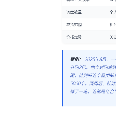
询盘数量
个
缺货范围
柜
价格走势
关
案例：
2025年8月，
升到2亿。他立刻到龙胜
间。他判断这个品类即
5000个。两周后，挂
赚了一笔。这就是结合