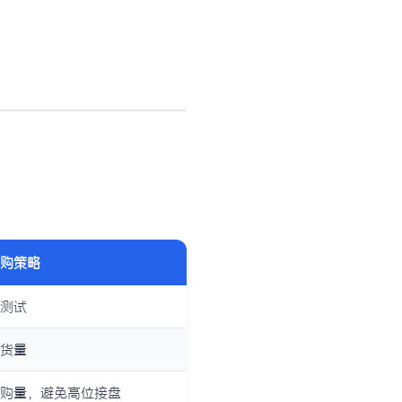
购策略
测试
货量
购量，避免高位接盘