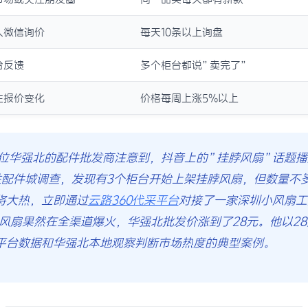
人微信询价
每天10条以上询盘
台反馈
多个柜台都说”卖完了”
注报价变化
价格每周上涨5%以上
一位华强北的配件批发商注意到，抖音上的”挂脖风扇”话题播
配件城调查，发现有3个柜台开始上架挂脖风扇，但数量不多，
将大热，立即通过
云路360代采平台
对接了一家深圳小风扇工
脖风扇果然在全渠道爆火，华强北批发价涨到了28元。他以2
平台数据和华强北本地观察判断市场热度的典型案例。