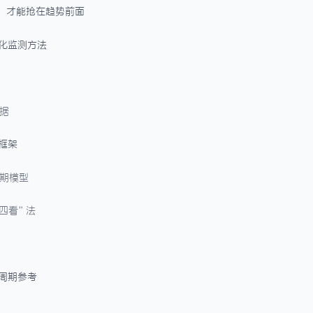
向，才能抢在趋势前面
据化监测方法
数据
断框架
周期模型
”四看”法
势周期参考