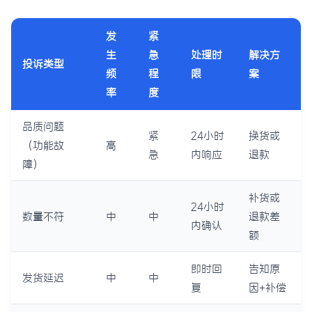
发
紧
生
急
处理时
解决方
投诉类型
频
程
限
案
率
度
品质问题
紧
24小时
换货或
（功能故
高
急
内响应
退款
障）
补货或
24小时
数量不符
中
中
退款差
内确认
额
即时回
告知原
发货延迟
中
中
复
因+补偿