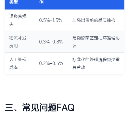
类型
例
退换货损
0.5%-1.5%
加强出货前的品质抽检
失
物流补发
与物流商签定损坏赔偿协
0.3%-0.8%
费用
议
人工处理
标准化的处理流程减少重
0.2%-0.5%
成本
复劳动
三、常见问题FAQ