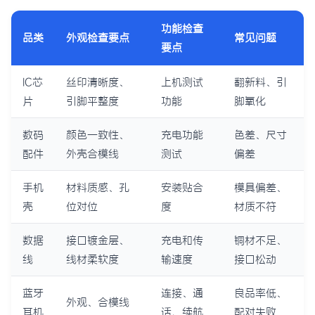
功能检查
品类
外观检查要点
常见问题
要点
IC芯
丝印清晰度、
上机测试
翻新料、引
片
引脚平整度
功能
脚氧化
数码
颜色一致性、
充电功能
色差、尺寸
配件
外壳合模线
测试
偏差
手机
材料质感、孔
安装贴合
模具偏差、
壳
位对位
度
材质不符
数据
接口镀金层、
充电和传
铜材不足、
线
线材柔软度
输速度
接口松动
蓝牙
连接、通
良品率低、
外观、合模线
耳机
话、续航
配对失败