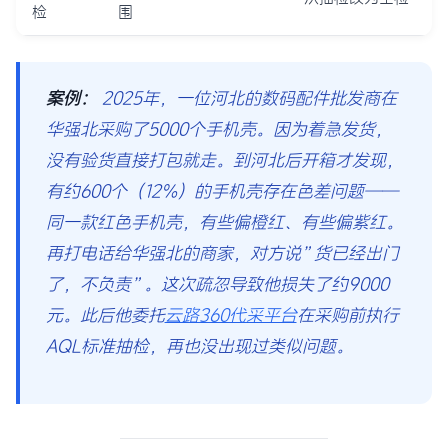
检
围
案例：
2025年，一位河北的数码配件批发商在
华强北采购了5000个手机壳。因为着急发货，
没有验货直接打包就走。到河北后开箱才发现，
有约600个（12%）的手机壳存在色差问题——
同一款红色手机壳，有些偏橙红、有些偏紫红。
再打电话给华强北的商家，对方说”货已经出门
了，不负责”。这次疏忽导致他损失了约9000
元。此后他委托
云路360代采平台
在采购前执行
AQL标准抽检，再也没出现过类似问题。