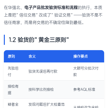
在华强北，
电子产品批发验货标准和流程
的执行，本质
上是把”信任交易”改成了”验证交易”——验货不是不
信任商家，而是将交易的不确定性降到最低。
1.2 验货的”黄金三原则”
原则
含义
操作要点
先验后
大额可分批次付
验货无误后再付款
付
款
抽检有
按科学比例抽检
参考AQL标准
据
疑者全
发现问题后扩大检查范
从抽检改为全检