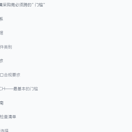
跨境采购商必须跨的”门槛”
系
依据
器件类别
求
的进口合规要求
REACH——最基本的门槛
南
规检查清单
式选择