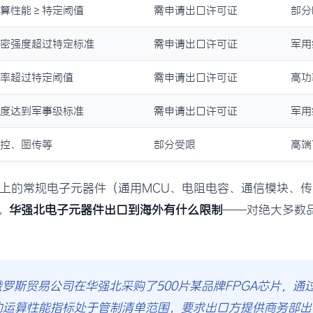
算性能≥特定阈值
需申请出口许可证
部分
密强度超过特定标准
需申请出口许可证
军用
率超过特定阈值
需申请出口许可证
高功
度达到军事级标准
需申请出口许可证
军用
控、图传等
部分受限
高端
以上的常规电子元器件（通用MCU、电阻电容、通信模块、
。
华强北电子元器件出口到海外有什么限制
——对绝大多数
俄罗斯贸易公司在华强北采购了500片某品牌FPGA芯片，
A的运算性能指标处于管制清单范围，要求出口方提供商务部