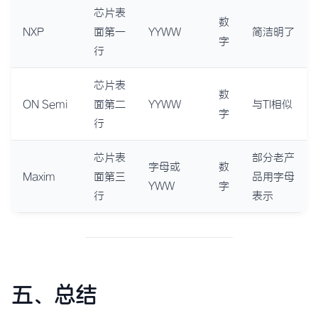
芯片表
数
NXP
面第一
YYWW
简洁明了
字
行
芯片表
数
ON Semi
面第二
YYWW
与TI相似
字
行
芯片表
部分老产
字母或
数
Maxim
面第三
品用字母
YWW
字
行
表示
五、总结