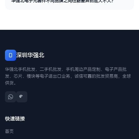
华强北电子元器件不同品牌之间性能差异到底大不大？
深圳华强北
华强北手机批发、二手机批发、手机周边产品定制、电子产品批
发、芯片、模块等电子进出口业务，诚信可靠的批发贸易商，全球
供货。
快速链接
首页