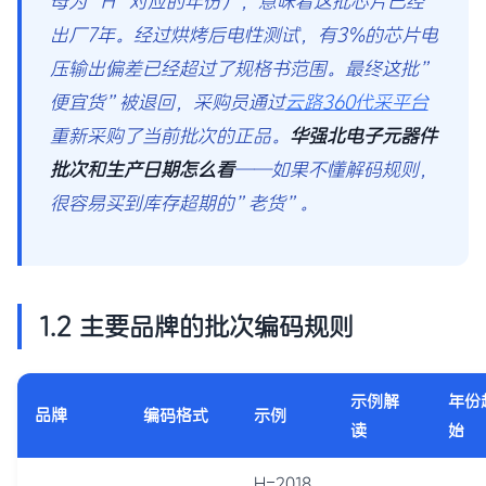
母为”H”对应的年份），意味着这批芯片已经
出厂7年。经过烘烤后电性测试，有3%的芯片电
压输出偏差已经超过了规格书范围。最终这批”
便宜货”被退回，采购员通过
云路360代采平台
重新采购了当前批次的正品。
华强北电子元器件
批次和生产日期怎么看
——如果不懂解码规则，
很容易买到库存超期的”老货”。
1.2 主要品牌的批次编码规则
示例解
年份
品牌
编码格式
示例
读
始
H=2018,