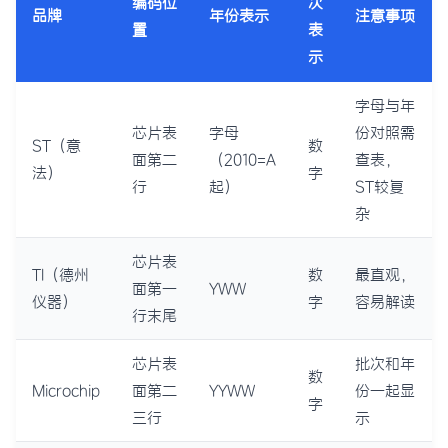
编码位
次
品牌
年份表示
注意事项
置
表
示
字母与年
芯片表
字母
份对照需
ST（意
数
面第二
（2010=A
查表，
法）
字
行
起）
ST较复
杂
芯片表
TI（德州
数
最直观，
面第一
YWW
仪器）
字
容易解读
行末尾
芯片表
批次和年
数
Microchip
面第二
YYWW
份一起显
字
三行
示