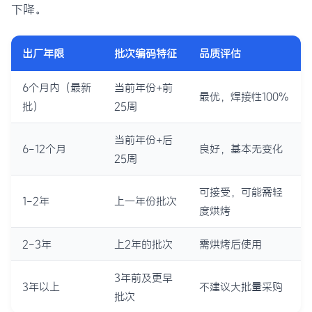
下降。
出厂年限
批次编码特征
品质评估
6个月内（最新
当前年份+前
最优，焊接性100%
批）
25周
当前年份+后
6-12个月
良好，基本无变化
25周
可接受，可能需轻
1-2年
上一年份批次
度烘烤
2-3年
上2年的批次
需烘烤后使用
3年前及更早
3年以上
不建议大批量采购
批次