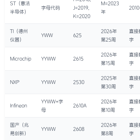
ST（意法
M=2023
字母代码
J=2019,
2010
半导体）
年
K=2020
TI（德州
2026年
直接
YWW
625
仪器）
第25周
字
2026年
直接
Microchip
YYWW
2615
第15周
字
2025年
直接
NXP
YYWW
2530
第30周
字
YYWW+字
2026年
直接
Infineon
2610A
母
第10周
字
国产（兆
2026年
直接
YYWW
2608
易创新）
第8周
字