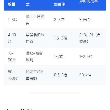
总时间成本
数量
式
加价率
线上平台购
1-3片
2-5倍
30分钟
买
4-10
华强北柜台
2-3小时（含
1.5-3倍
片
自取
交通）
10-
混批+柜台
1-2倍
1-2小时
50片
谈判
50-
代采平台批
0.5-1倍
30分钟
100片
量采购