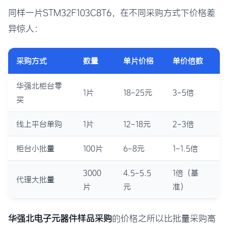
同样一片STM32F103C8T6，在不同采购方式下价格差
异惊人：
采购方式
数量
单片价格
单价倍数
华强北柜台零
1片
18-25元
3-5倍
买
线上平台单购
1片
12-18元
2-3倍
柜台小批量
100片
6-8元
1-1.5倍
3000
4.5-5.5
1倍（基
代理大批量
片
元
准）
华强北电子元器件样品采购
的价格之所以比批量采购高