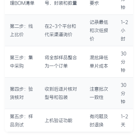
理BOM清单
号、封装和数量
要求
钟
记录最低
1-2
第二步：线
在2-3个平台和
和次低报
小
上比价
代采渠道询价
价
时
30
第三步：集
将全部样品整合
混批降低
分
中采购
为一个订单
单片成本
钟
30
第四步：验
收到后逐片核对
注意批次
分
货核对
型号和包装
一致性
钟
第五步：样
有问题及
1-2
上机验证功能
品测试
时退换
天