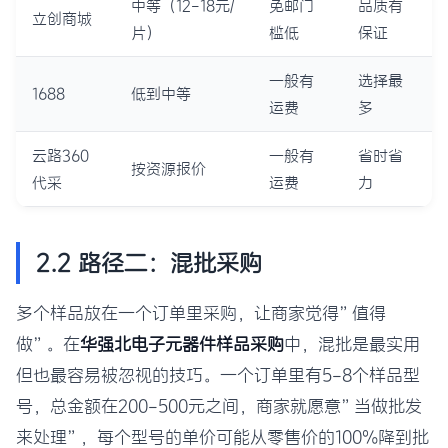
中等（12-18元/
免邮门
品质有
立创商城
片）
槛低
保证
一般有
选择最
1688
低到中等
运费
多
云路360
一般有
省时省
按资源报价
代采
运费
力
2.2 路径二：混批采购
多个样品放在一个订单里采购，让商家觉得”值得
做”。在
华强北电子元器件样品采购
中，混批是最实用
但也最容易被忽视的技巧。一个订单里有5-8个样品型
号，总金额在200-500元之间，商家就愿意”当做批发
来处理”，每个型号的单价可能从零售价的100%降到批