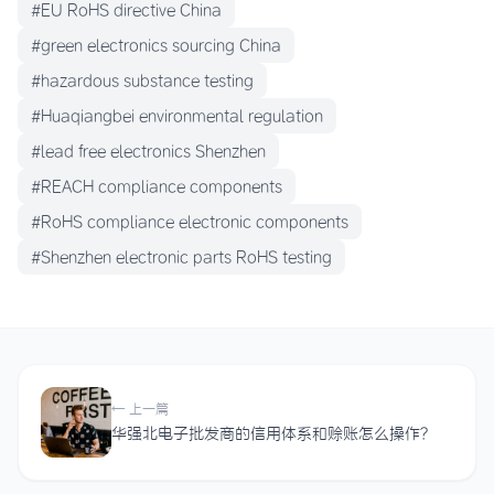
#EU RoHS directive China
#green electronics sourcing China
#hazardous substance testing
#Huaqiangbei environmental regulation
#lead free electronics Shenzhen
#REACH compliance components
#RoHS compliance electronic components
#Shenzhen electronic parts RoHS testing
← 上一篇
华强北电子批发商的信用体系和赊账怎么操作？