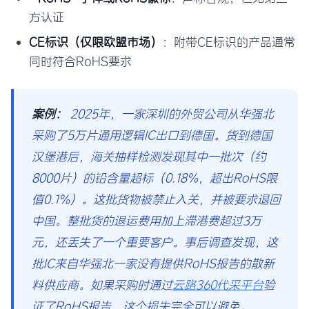
方认证
CE标识（仅限欧盟市场）
：附带CE标识的产品通常
同时符合RoHS要求
案例：
2025年，一家深圳的外贸公司从华强北
采购了5万片通用逻辑IC出口到德国。货到德国
汉堡港后，海关抽样检测发现其中一批次（约
8000片）的铅含量超标（0.18%，超出RoHS限
值0.1%）。这批货物被禁止入关，并被要求退回
中国。整批货的退运费用加上滞港费超过3万
元，还丢失了一个重要客户。事后调查发现，这
批IC来自华强北一家没有提供RoHS报告的散新
料供应商。如果采购时通过
云路360代采平台
验
证了RoHS报告，这个损失完全可以避免。