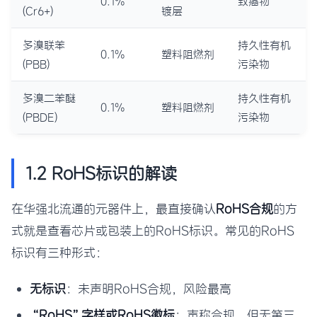
0.1%
致癌物
(Cr6+)
镀层
多溴联苯
持久性有机
0.1%
塑料阻燃剂
(PBB)
污染物
多溴二苯醚
持久性有机
0.1%
塑料阻燃剂
(PBDE)
污染物
1.2 RoHS标识的解读
在华强北流通的元器件上，最直接确认
RoHS合规
的方
式就是查看芯片或包装上的RoHS标识。常见的RoHS
标识有三种形式：
无标识
：未声明RoHS合规，风险最高
“RoHS”字样或RoHS徽标
：声称合规，但无第三