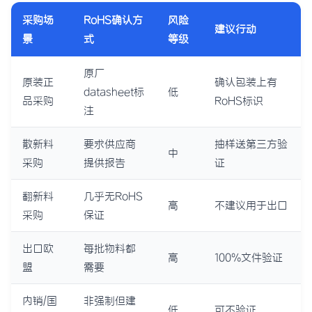
采购场
RoHS确认方
风险
建议行动
景
式
等级
原厂
原装正
确认包装上有
datasheet标
低
品采购
RoHS标识
注
散新料
要求供应商
抽样送第三方验
中
采购
提供报告
证
翻新料
几乎无RoHS
高
不建议用于出口
采购
保证
出口欧
每批物料都
高
100%文件验证
盟
需要
内销/国
非强制但建
低
可不验证