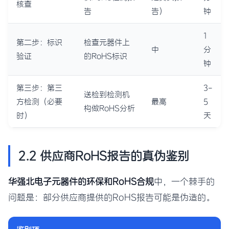
核查
告
告）
钟
1
第二步：标识
检查元器件上
中
分
验证
的RoHS标识
钟
第三步：第三
3-
送检到检测机
方检测（必要
最高
5
构做RoHS分析
时）
天
2.2 供应商RoHS报告的真伪鉴别
华强北电子元器件的环保和RoHS合规
中，一个棘手的
问题是：部分供应商提供的RoHS报告可能是伪造的。