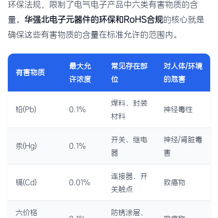
环保法规，限制了电气电子产品中六类有害物质的含
量。
华强北电子元器件的环保和RoHS合规
的核心就是
确保这些有害物质的含量在标准允许的范围内。
最大允
常见存在部
对人体/环境
有害物质
许浓度
位
的危害
焊料、封装
铅(Pb)
0.1%
神经毒性
材料
开关、继电
神经/肾脏毒
汞(Hg)
0.1%
器
害
连接器、开
镉(Cd)
0.01%
致癌物
关触点
六价铬
防锈涂层、