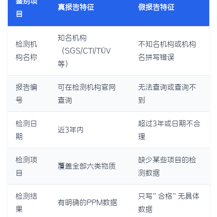
鉴别项
真报告特征
假报告特征
目
知名机构
检测机
不知名机构或机构
（SGS/CTI/TÜV
构名称
名拼写错误
等）
报告编
可在检测机构官网
无法查询或查询不
号
查询
到
检测日
超过3年或日期不合
近3年内
期
理
检测项
缺少某些项目的检
覆盖全部六类物质
目
测数据
检测结
只写”合格”无具体
有明确的PPM数据
果
数据