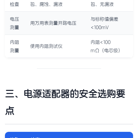
检查
包、腐蚀、漏液
包、无漏液
电压
与标称值偏差
用万用表测量开路电压
测量
<100mV
内阻
内阻<100
使用内阻测试仪
测量
mΩ（电芯级）
三、电源适配器的安全选购要
点