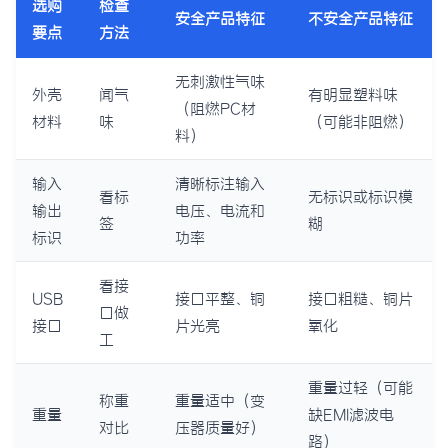
选购
检查
安全产品特征
不安全产品特征
要点
方法
无刺激性气味
外壳
闻气
有明显塑料味
（阻燃PC材
材料
味
（可能非阻燃）
料）
输入
清晰标注输入
看标
无标识或标识模
输出
电压、电流和
签
糊
标识
功率
看接
USB
接口平整、铜
接口粗糙、铜片
口做
接口
片光亮
氧化
工
重量过轻（可能
称重
重量适中（变
重量
缺EMI滤波电
对比
压器质量好）
路）