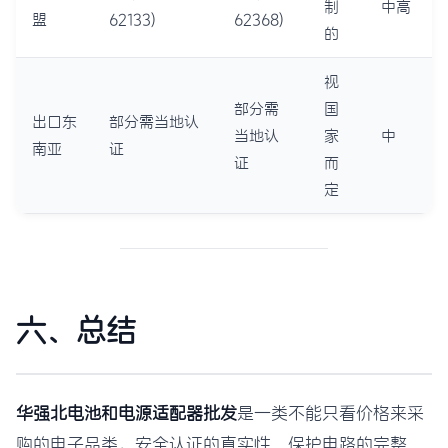
制
中高
盟
62133)
62368)
的
视
部分需
国
出口东
部分需当地认
当地认
家
中
南亚
证
证
而
定
六、总结
华强北电池和电源适配器批发
是一类不能只看价格来采
购的电子品类。安全认证的真实性、保护电路的完整