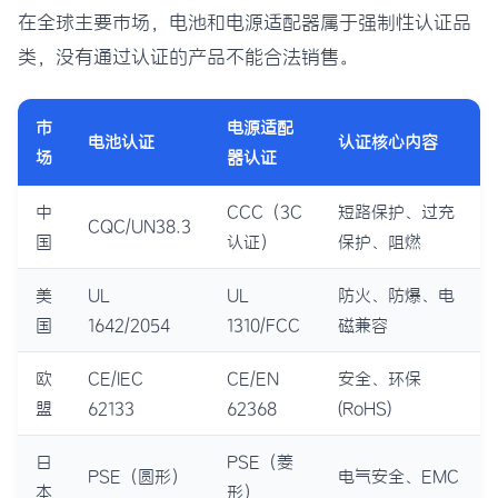
在全球主要市场，电池和电源适配器属于强制性认证品
类，没有通过认证的产品不能合法销售。
市
电源适配
电池认证
认证核心内容
场
器认证
中
CCC（3C
短路保护、过充
CQC/UN38.3
国
认证）
保护、阻燃
美
UL
UL
防火、防爆、电
国
1642/2054
1310/FCC
磁兼容
欧
CE/IEC
CE/EN
安全、环保
盟
62133
62368
(RoHS)
日
PSE（菱
PSE（圆形）
电气安全、EMC
本
形）