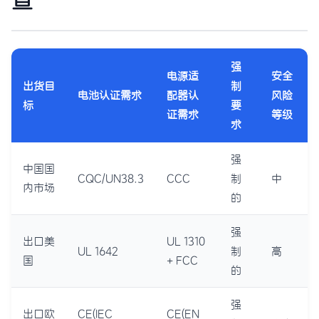
强
电源适
安全
出货目
制
电池认证需求
配器认
风险
标
要
证需求
等级
求
强
中国国
CQC/UN38.3
CCC
制
中
内市场
的
强
出口美
UL 1310
UL 1642
制
高
国
+ FCC
的
强
出口欧
CE(IEC
CE(EN