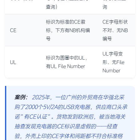
查询）
询
标识为标准的CE徽
CE字母形状
CE
标，下方有NB机构编
不对、无NB
号
编号
UL字母变
标识为圆圈中的UL，
UL
形、无File
有UL File Number
Number
案例：
2025年，一位广州的外贸商在华强北采
购了2000个5V/2A的USB充电器，供应商口头承
诺”有CE认证”。货物发到欧洲后，被当地海关
抽查发现充电器的CE标识是虚假的——经查
验，外壳上印的CE字体和间距都不符合标准格