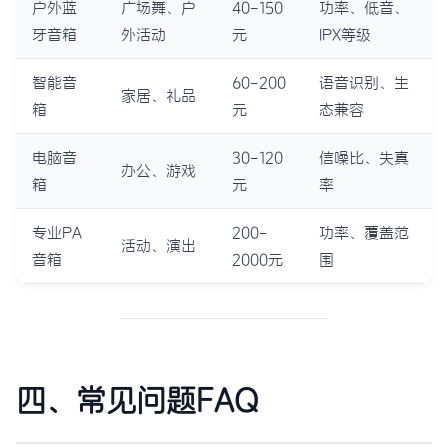
户外蓝
广场舞、户
40-150
功率、低音、
牙音箱
外活动
元
IPX等级
智能音
60-200
语音识别、生
家居、礼品
箱
元
态兼容
电脑音
30-120
信噪比、失真
办公、游戏
箱
元
率
专业PA
200-
功率、覆盖范
活动、演出
音箱
2000元
围
四、常见问题FAQ