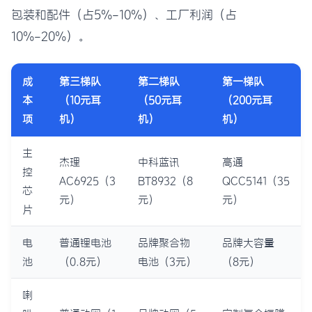
包装和配件（占5%-10%）、工厂利润（占
10%-20%）。
成
第三梯队
第二梯队
第一梯队
本
（10元耳
（50元耳
（200元耳
项
机）
机）
机）
主
杰理
中科蓝讯
高通
控
AC6925（3
BT8932（8
QCC5141（35
芯
元）
元）
元）
片
电
普通锂电池
品牌聚合物
品牌大容量
池
（0.8元）
电池（3元）
（8元）
喇