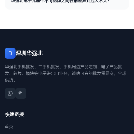
华强北电子元器件不同品牌之间性能差异到底大不大？
深圳华强北
华强北手机批发、二手机批发、手机周边产品定制、电子产品批
发、芯片、模块等电子进出口业务，诚信可靠的批发贸易商，全球
供货。
快速链接
首页