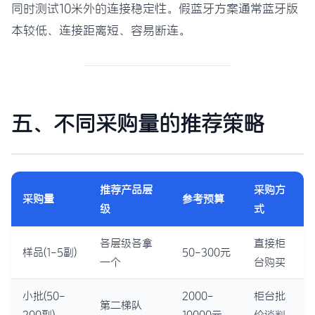
同时测试10米外的连接稳定性。假蓝牙方案通常蓝牙版
本较低、连接距离短、容易断连。
五、不同采购量的推荐策略
推荐产品层
采购方
采购量
参考预算
级
式
各层级各拿
直接柜
样品(1-5副)
50-300元
一个
台购买
小批(50-
2000-
柜台批
第二梯队
200副)
10000元
价谈判