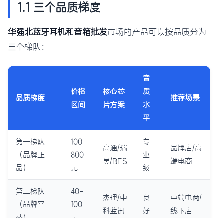
1.1 三个品质梯度
华强北蓝牙耳机和音箱批发
市场的产品可以按品质分为
三个梯队：
音
价格
核心芯
质
品质梯度
推荐场景
区间
片方案
水
平
第一梯队
100-
专
高通/瑞
品牌店/高
（品牌正
800
业
昱/BES
端电商
品）
元
级
第二梯队
40-
杰理/中
良
中端电商/
（品牌平
100
科蓝讯
好
线下店
替）
元