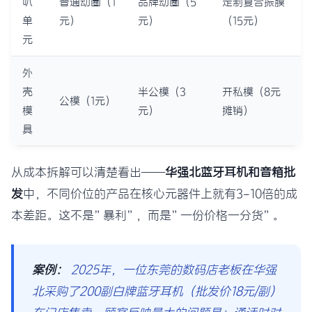
叭
普通动圈（1
品牌动圈（5
定制复合振膜
单
元）
元）
（15元）
元
外
壳
半公模（3
开私模（8元
公模（1元）
模
元）
摊销）
具
从成本拆解可以清楚看出——
华强北蓝牙耳机和音箱批
发
中，不同价位的产品在核心元器件上就有3-10倍的成
本差距。这不是”暴利”，而是”一份价格一分货”。
案例：
2025年，一位东莞的数码店老板在华强
北采购了200副白牌蓝牙耳机（批发价18元/副）