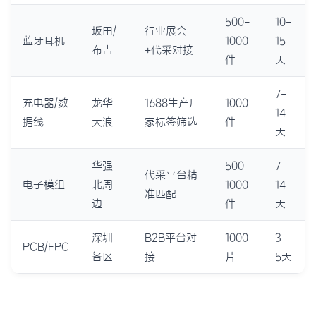
500-
10-
坂田/
行业展会
蓝牙耳机
1000
15
布吉
+代采对接
件
天
7-
充电器/数
龙华
1688生产厂
1000
14
据线
大浪
家标签筛选
件
天
华强
500-
7-
代采平台精
电子模组
北周
1000
14
准匹配
边
件
天
深圳
B2B平台对
1000
3-
PCB/FPC
各区
接
片
5天