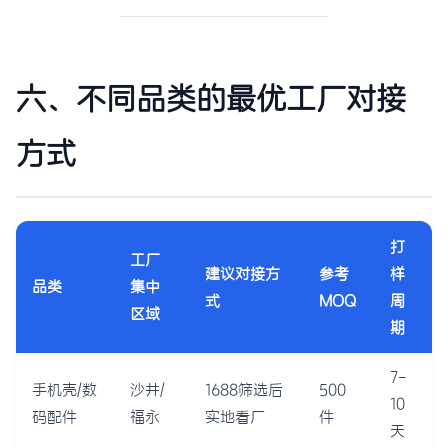
六、不同品类的最优工厂对接
方式
打
工厂
建议对接方
参考
样
品类
集中
式
MOQ
周
区域
期
7-
手机壳/数
沙井/
1688筛选后
500
10
码配件
福永
实地看厂
件
天