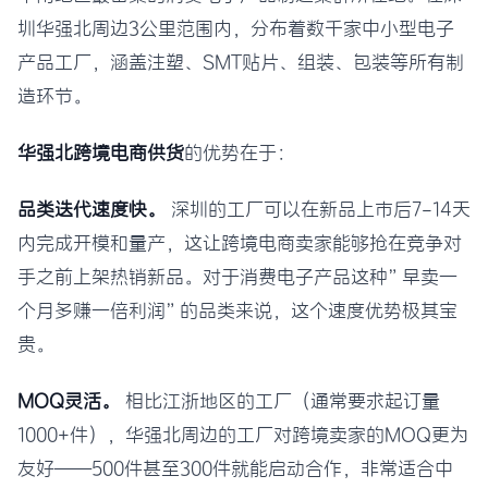
圳华强北周边3公里范围内，分布着数千家中小型电子
产品工厂，涵盖注塑、SMT贴片、组装、包装等所有制
造环节。
华强北跨境电商供货
的优势在于：
品类迭代速度快。
深圳的工厂可以在新品上市后7-14天
内完成开模和量产，这让跨境电商卖家能够抢在竞争对
手之前上架热销新品。对于消费电子产品这种”早卖一
个月多赚一倍利润”的品类来说，这个速度优势极其宝
贵。
MOQ灵活。
相比江浙地区的工厂（通常要求起订量
1000+件），华强北周边的工厂对跨境卖家的MOQ更为
友好——500件甚至300件就能启动合作，非常适合中