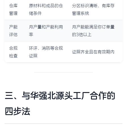
仓库
原材料和成品的仓
分区标识清晰、有库存
管理
储条件
管理系统
产能
月产量和产能利用
月产能能满足你订单量
评估
率
的3倍以上
合规
环评、消防等合规
证照齐全且在有效期内
检查
证照
三、与华强北源头工厂合作的
四步法