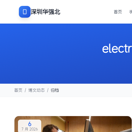
深圳华强北
首页
electr
首页
/
博文动态
/
归档
6
7 月 2026