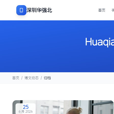
深圳华强北
首页
Huaqia
首页
/
博文动态
/
归档
25
6 月 2026