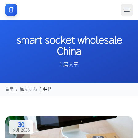
smart socket wholesale
China
1 篇文章
首页
/
博文动态
/
归档
30
6 月 2026