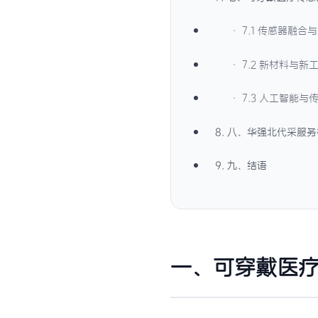
· 7.1 传感器融
· 7.2 新材料与
· 7.3 人工智能
8. 八、华强北代采服
9. 九、结语
一、可穿戴医