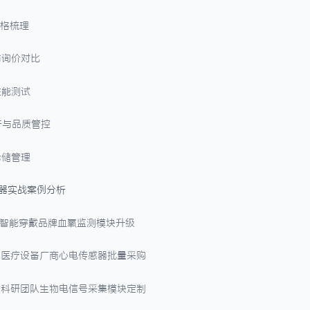
规格梳理
选与询价对比
性能测试
执行与品质管控
仓储管理
感器实战案例分析
国内智能穿戴品牌血氧监测模块升级
欧洲医疗设备厂商心电传感器批量采购
高校科研团队生物电信号采集模块定制