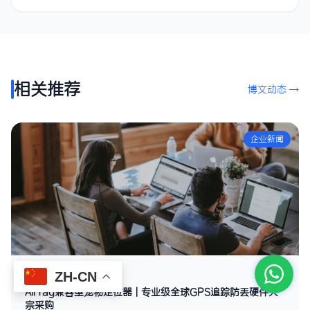
相关推荐
博文动态 →
企业新闻
2026年5月14日
ZH-CN
AirTag兼容型宠物定位器 | 专业级全球GPS追踪防丢硬件大
宗采购