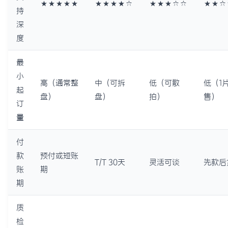
★★★★★
★★★★☆
★★★☆☆
★★☆
持
深
度
最
小
高（通常整
中（可拆
低（可散
低（1
起
盘）
盘）
拍）
售）
订
量
付
款
预付或短账
T/T 30天
灵活可谈
先款后
账
期
期
质
检