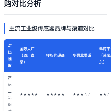
购对比分析
主流工业级传感器品牌与渠道对比
对
国际大厂
电商平
比
（原厂直
授权代理商
华强北渠道
（某宝
维
采）
东）
度
产
品
正
★★★★★
★★★★★
★★★☆☆
★★☆
品
保