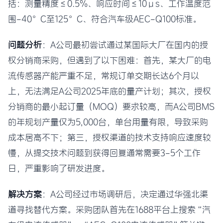
括：测量精度≤0.5%、响应时间≤10μs、工作温度范
围-40°C至125°C、符合汽车级AEC-Q100标准。
问题分析
：A公司最初尝试通过某国际大厂在国内的授
权分销商采购，但遇到了以下困难：首先，某大厂的电
流传感器产能严重不足，常规订单交期长达6个月以
上，无法满足A公司2025年底的量产计划；其次，授权
分销商的最小起订量（MOQ）要求较高，而A公司BMS
的年规划产量仅为5,000台，单台用量有限，导致采购
成本居高不下；第三，授权渠道的技术支持响应速度较
慢，从提交技术问题到获得回复通常需要3-5个工作
日，严重影响了研发进度。
解决方案
：A公司经过市场调研后，决定通过华强北渠
道寻找替代方案。采购团队首先在1688平台上搜索“汽