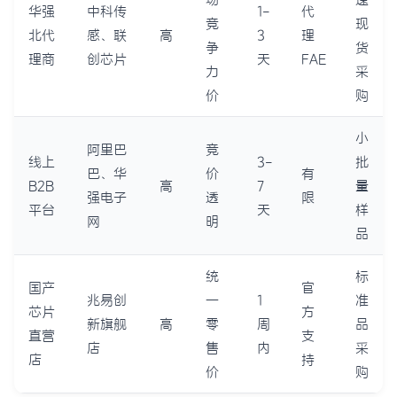
华强
中科传
1-
代
竞
现
北代
感、联
高
3
理
争
货
理商
创芯片
天
FAE
力
采
价
购
小
阿里巴
竞
线上
3-
批
巴、华
价
有
B2B
高
7
量
强电子
透
限
平台
天
样
网
明
品
统
标
国产
官
兆易创
一
1
准
芯片
方
新旗舰
高
零
周
品
直营
支
店
售
内
采
店
持
价
购