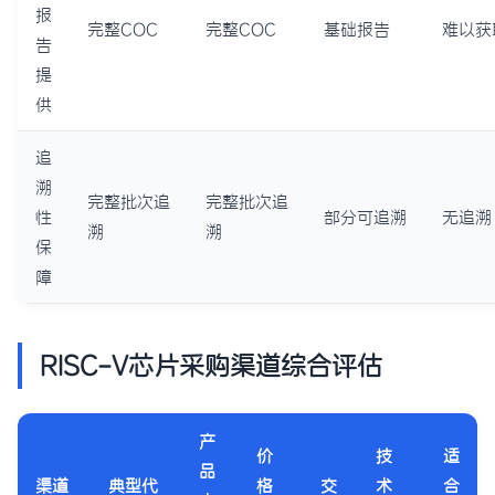
报
完整COC
完整COC
基础报告
难以获
告
提
供
追
溯
完整批次追
完整批次追
性
部分可追溯
无追溯
溯
溯
保
障
RISC-V芯片采购渠道综合评估
产
价
技
适
品
渠道
典型代
格
交
术
合