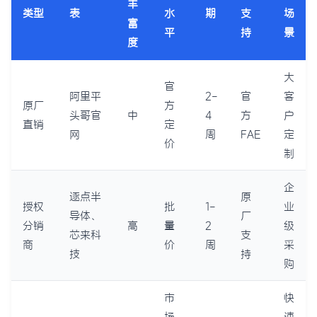
丰
类型
表
水
期
支
场
富
平
持
景
度
大
官
阿里平
2-
官
客
原厂
方
头哥官
中
4
方
户
直销
定
网
周
FAE
定
价
制
企
逐点半
原
授权
批
1-
业
导体、
厂
分销
高
量
2
级
芯来科
支
商
价
周
采
技
持
购
市
快
场
速