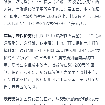
硬度、防刮擦）和PET软膜（轻薄、边缘贴合度好）两
大类。高端钢化膜采用等离子疏油涂层工艺，水滴角超
过110度，指纹残留率降低80%以上，批发价区间为3-8
元人民币/片，FOB报价通常在0.8-2.5美元/片。
苹果手表保护壳
材质以TPU（热塑性聚氨酯）、PC（聚
碳酸酯）、碳纤维、钛金属为主流。TPU保护壳主打防
摔性能，通过MIL-STD-810H军规跌落测试的产品批发
价约8-20元/个；碳纤维和钛金属材质则面向高端市
场，质感出众但成本较高，批发价在50-200元/个区
间。值得注意的是，部分低价保护壳采用回收料生产，
产品性能不稳定，长期使用可能出现发黄、变形甚至损
伤手表表圈的问题。
表带
品类的差异化最为显著，从5元/条的廉价硅胶表带