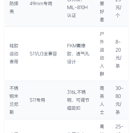
防摔
49mm专用
爱
MIL-810H
元/
壳
好
认证
个
者
户
外
8-
硅胶
FKM氟橡
运
20
运动
S11/U3全兼容
胶、透气孔
动
元/
表带
设计
人
条
群
不锈
商
30-
316L不锈
钢米
务
80
S11专用
钢、可调节
兰尼
人
元/
磁吸扣
斯
士
条
高
25-