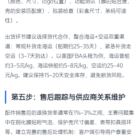
（颜色、尺寸、logo位置）、功能测试（膜的贴合度、
壳的安装匹配度）、包装检查（彩盒尺寸、条码可读
性）。
出货环节建议选择货代合作，整合海运+空运双重渠
道：常规补货走海运（船期约25-35天），紧急补货走
空运（3-7天到达）。以美国FBA头程为例，海运普船
约3-5元/kg，海运快船约5-8元/kg，空运约25-40
元/kg。建议保持15-20天安全库存，避免断货风险。
第五步：售后跟踪与供应商关系维护
配件销售后的退换货率通常在1%-3%之间，主要问题集
中在钢化膜贴附气泡、保护壳尺寸偏差、表带扣具损坏
等。建立完善的售后处理机制：客户端引导用户查看安