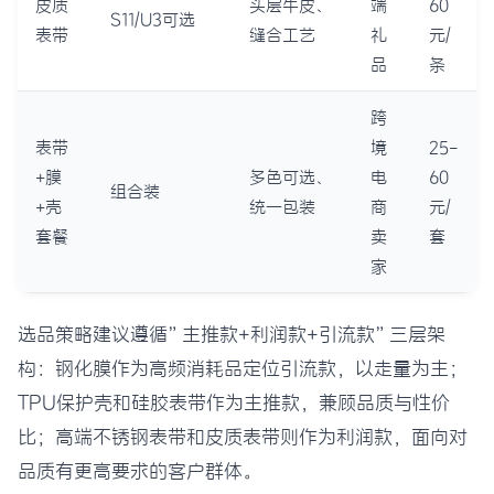
皮质
头层牛皮、
端
60
S11/U3可选
表带
缝合工艺
礼
元/
品
条
跨
表带
境
25-
+膜
多色可选、
电
60
组合装
+壳
统一包装
商
元/
套餐
卖
套
家
选品策略建议遵循”主推款+利润款+引流款”三层架
构：钢化膜作为高频消耗品定位引流款，以走量为主；
TPU保护壳和硅胶表带作为主推款，兼顾品质与性价
比；高端不锈钢表带和皮质表带则作为利润款，面向对
品质有更高要求的客户群体。