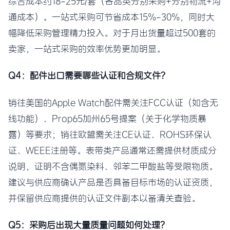
综合成本约18-25元/套（各品类分别采购+分别物流+沟
通成本）。一站式采购可节省成本15%-30%，同时大
幅降低采购管理精力投入。对于月出货量超过500套的
卖家，一站式采购的效率优势更加明显。
Q4：配件出口需要哪些认证和合规文件？
销往美国的Apple Watch配件需关注FCC认证（如含无
线功能）、Prop65加州65号提案（关于化学物质暴
露）等要求；销往欧盟需关注CE认证、ROHS环保认
证、WEEE注册等。表带类产品通常还需提供材质成分
说明，证明不含偶氮染料、邻苯二甲酸盐等受限物质。
建议与供应商确认产品是否具备目标市场的认证资质，
并保留供应商提供的认证文件副本以备清关查验。
Q5：采购后出现大量质量问题如何处理？