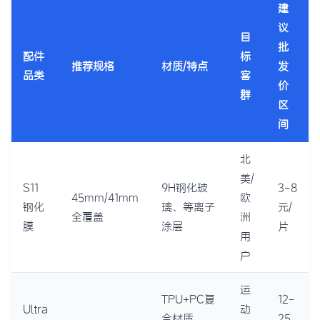
建
议
目
批
配件
标
推荐规格
材质/特点
发
品类
客
价
群
区
间
北
美/
S11
9H钢化玻
3-8
45mm/41mm
欧
钢化
璃、等离子
元/
全覆盖
洲
膜
涂层
片
用
户
运
TPU+PC复
12-
Ultra
动
合材质、
25