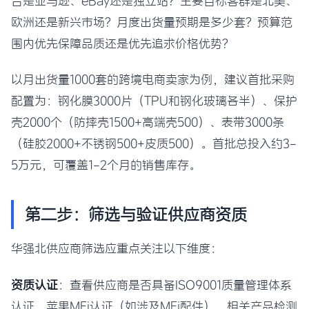
台是亚马逊、eBay还是独立站？主要目标客群是北美、
欧洲还是新兴市场？月度出货量预期是多少套？预算范
围内优先保障品质还是优先追求价格优势？
以月出货量1000套的跨境电商卖家为例，建议首批采购
配置为：钢化膜3000片（TPU和钢化玻璃各半）、保护
壳2000个（防摔壳1500+高端壳500）、表带3000条
（硅胶2000+不锈钢500+皮质500）。首批总投入约3-
5万元，可覆盖1-2个月的销售库存。
第二步：筛选与验证供应商资质
华强北供应商筛选应重点关注以下维度：
资质认证
：查看供应商是否具备ISO9001质量管理体系
认证、苹果MFi认证（如涉及MFi配件）、相关产品检测