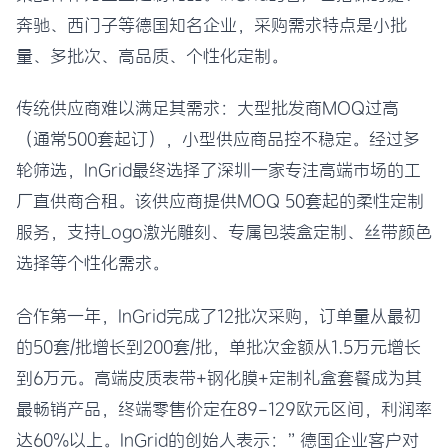
奔驰、西门子等德国知名企业，采购需求特点是小批
量、多批次、高品质、个性化定制。
传统供应商难以满足其需求：大型批发商MOQ过高
（通常500套起订），小型供应商品控不稳定。经过多
轮筛选，InGrid最终选择了深圳一家专注高端市场的工
厂直供商合租。该供应商提供MOQ 50套起的柔性定制
服务，支持Logo激光雕刻、专属包装盒定制、丝带颜色
选择等个性化需求。
合作第一年，InGrid完成了12批次采购，订单量从最初
的50套/批增长到200套/批，单批次金额从1.5万元增长
到6万元。高端皮质表带+钢化膜+定制礼盒套餐成为其
最畅销产品，终端零售价定在89-129欧元区间，利润率
达60%以上。InGrid的创始人表示：”德国企业客户对