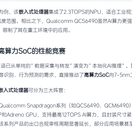
系列为例，该
嵌入式处理器
集成了2.3TOPS的NPU，适合工业
温度范围。相比之下，Qualcomm QCS6490虽然AI算力更
C）限制了其在重工环境中的应用。
高算力SoC的性能竞赛
内涵已从单纯的”数据采集与转发”演变为”本地化AI推理”
音识别、行为预测的需求，直接推动了
高算力SoC
向7-5n
I嵌入式处理器
可分为三大阵营：
Qualcomm Snapdragon系列（如QCS6490、QCM6490
SP和Adreno GPU，支持最高12TOPS AI算力，且封装
该系列产品的出口合规审核周期显著延长，部分应用场景甚