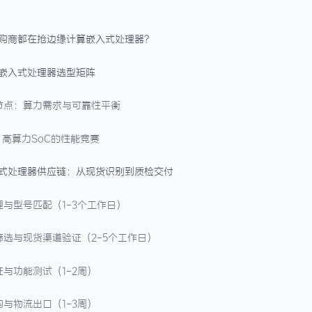
B端采购商都在抢边缘计算嵌入式处理器？
与嵌入式处理器选型矩阵
节点：算力需求与可靠性平衡
：高算力SoC的性能竞赛
入式处理器供应链：从现货识别到质检交付
理与型号匹配（1-3个工作日）
筛选与现货渠道验证（2-5个工作日）
证与功能测试（1-2周）
购与物流出口（1-3周）