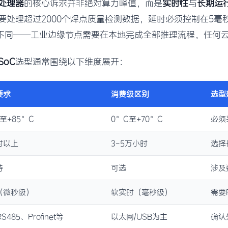
处理器
的核心诉求并非绝对算力峰值，而是
实时性
与
长期运
要处理超过2000个焊点质量检测数据，延时必须控制在5毫
不同——工业边缘节点需要在本地完成全部推理流程，任何
SoC
选型通常围绕以下维度展开：
要求
消费级区别
选型
C至+85°C
0°C至+70°C
必须
时以上
3-5万小时
选择
持
可选
涉及
（微秒级）
软实时（毫秒级）
需要
S485、Profinet等
以太网/USB为主
确认