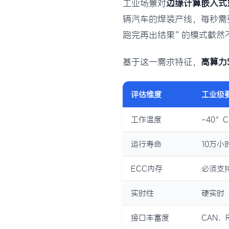
工业场景对
边缘计算嵌入式
辆汽车的焊装产线，每秒需
跑完再出结果”的模式截然
基于这一需求特征，
高算力
评估维度
工业级
工作温度
-40°
运行寿命
10万小
ECC内存
必须支
实时性
硬实时
接口丰富度
CAN、R