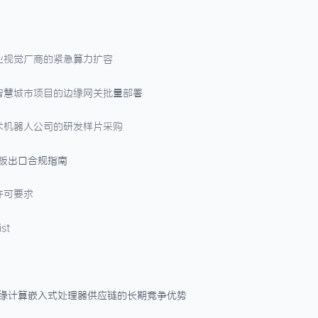
业视觉厂商的紧急算力扩容
智慧城市项目的边缘网关批量部署
术机器人公司的研发样片采购
心板出口合规指南
许可要求
st
边缘计算嵌入式处理器供应链的长期竞争优势