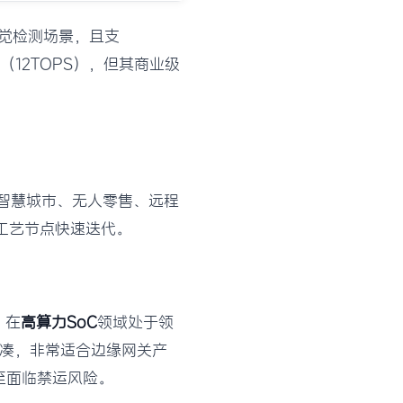
视觉检测场景，且支
强（12TOPS），但其商业级
。智慧城市、无人零售、远程
m工艺节点快速迭代。
）在
高算力SoC
领域处于领
尺寸紧凑，非常适合边缘网关产
至面临禁运风险。