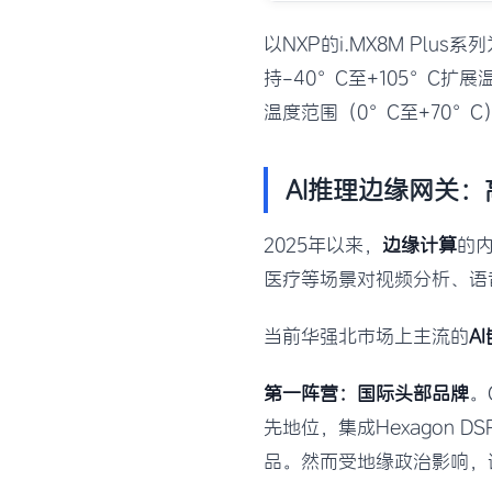
以NXP的i.MX8M Plus
持-40°C至+105°C扩展
温度范围（0°C至+70°
AI推理边缘网关：
2025年以来，
边缘计算
的
医疗等场景对视频分析、语
当前华强北市场上主流的
A
第一阵营：国际头部品牌
。
先地位，集成Hexagon D
品。然而受地缘政治影响，