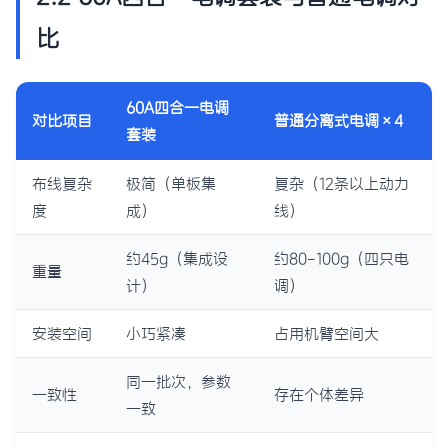
比
60A四合一电调
对比项目
普通分离式电调×4
套装
布线复杂
极简（单板集
复杂（12条以上动力
度
成）
线）
约45g（集成设
约80-100g（四只电
重量
计）
调）
安装空间
小巧紧凑
占用机臂空间大
同一批次，参数
一致性
存在个体差异
一致