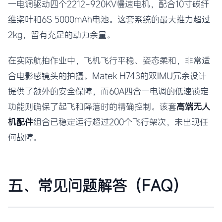
一电调驱动四个2212-920KV慢速电机，配合10寸碳纤
维桨叶和6S 5000mAh电池。这套系统的最大推力超过
2kg，留有充足的动力余量。
在实际航拍作业中，飞机飞行平稳、姿态柔和，非常适
合电影感镜头的拍摄。Matek H743的双IMU冗余设计
提供了额外的安全保障，而60A四合一电调的低速锁定
功能则确保了起飞和降落时的精确控制。该套
高端无人
机配件
组合已稳定运行超过200个飞行架次，未出现任
何故障。
五、常见问题解答（FAQ）