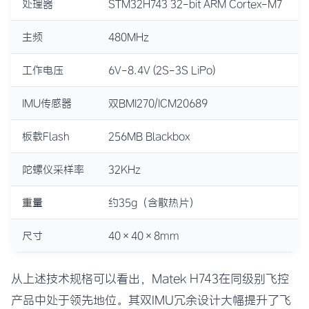
处理器
STM32H743 32-bit ARM Cortex-M7
主频
480MHz
工作电压
6V-8.4V (2S-3S LiPo)
IMU传感器
双BMI270/ICM20689
板载Flash
256MB Blackbox
陀螺仪采样率
32KHz
重量
约35g（含散热片）
尺寸
40×40×8mm
从上述技术规格可以看出，Matek H743在同级别飞控
产品中处于领先地位。其双IMU冗余设计大幅提升了飞