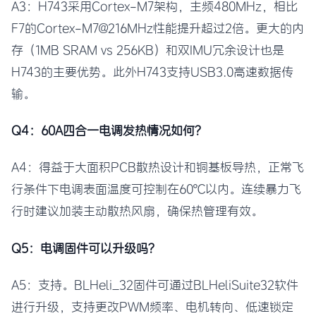
A3：H743采用Cortex-M7架构，主频480MHz，相比
F7的Cortex-M7@216MHz性能提升超过2倍。更大的内
存（1MB SRAM vs 256KB）和双IMU冗余设计也是
H743的主要优势。此外H743支持USB3.0高速数据传
输。
Q4：60A四合一电调发热情况如何？
A4：得益于大面积PCB散热设计和铜基板导热，正常飞
行条件下电调表面温度可控制在60℃以内。连续暴力飞
行时建议加装主动散热风扇，确保热管理有效。
Q5：电调固件可以升级吗？
A5：支持。BLHeli_32固件可通过BLHeliSuite32软件
进行升级，支持更改PWM频率、电机转向、低速锁定