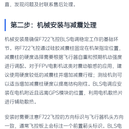
直，发现问题及时联系售后处理。
第二步：机械安装与减震处理
机械安装是确保F722飞控BLS电调稳定工作的基础环
节。将F722飞控通过硅胶减震柱固定在机架指定位置，
减震柱的硬度选择需要根据飞行器自重和预期机动强度
进行调配。对于FPV电影机这类对震动敏感的应用，建
议使用硬度较低的减震柱并增加减震行程；测绘机则可
以适当增加减震柱硬度以提高结构刚性。BLS电调应安
装在电机附近且远离GPS模块的位置，利用电机散热片
进行辅助散热。
安装时需要注意F722飞控的方向标识与飞行器机头方向
一致，通常飞控板上会标注一个前置箭头标识。BLS电