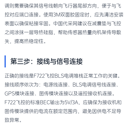
调则需要确保其信号线朝向飞行器尾部方向，便于与飞
控对应端口连接。使用3M双面胶固定时，应先清洁安装
表面以确保粘接牢固。中国代采网建议在减震垫与飞控
之间涂抹一层导热硅脂，帮助传感器热量向机架传导散
失，提高热稳定性。
第三步：接线与信号连接
正确的接线是F722飞控BLS电调堆栈正常工作的关键。
接线顺序依次为：电源线连接、BLS电调信号线连接、
GPS模块连接、图传模块连接以及遥控接收机连接。
F722飞控的标准BEC输出为5V/3A，应确保为接收机和
图传模块提供的电流在额定范围内，避免因供电不足导
致异常。