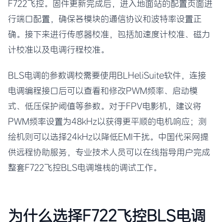
F722飞控。固件更新完成后，进入地面站的配置页面进
行端口配置，确保各模块的通信协议和波特率设置正
确。接下来进行传感器校准，包括加速度计校准、磁力
计校准以及电调行程校准。
BLS电调的参数调校需要使用BLHeliSuite软件，连接
电调编程接口后可以查看和修改PWM频率、启动模
式、低压保护阈值等参数。对于FPV电影机，建议将
PWM频率设置为48kHz以获得更平顺的电机响应；测
绘机则可以选择24kHz以降低EMI干扰。中国代采网提
供远程协助服务，专业技术人员可以在线指导用户完成
整套F722飞控BLS电调堆栈的调试工作。
为什么选择F722飞控BLS电调