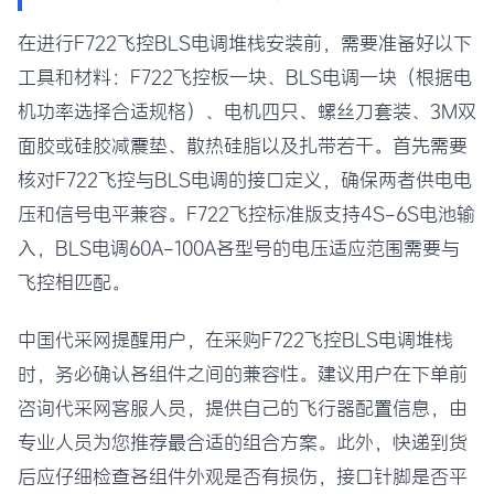
在进行F722飞控BLS电调堆栈安装前，需要准备好以下
工具和材料：F722飞控板一块、BLS电调一块（根据电
机功率选择合适规格）、电机四只、螺丝刀套装、3M双
面胶或硅胶减震垫、散热硅脂以及扎带若干。首先需要
核对F722飞控与BLS电调的接口定义，确保两者供电电
压和信号电平兼容。F722飞控标准版支持4S-6S电池输
入，BLS电调60A-100A各型号的电压适应范围需要与
飞控相匹配。
中国代采网提醒用户，在采购F722飞控BLS电调堆栈
时，务必确认各组件之间的兼容性。建议用户在下单前
咨询代采网客服人员，提供自己的飞行器配置信息，由
专业人员为您推荐最合适的组合方案。此外，快递到货
后应仔细检查各组件外观是否有损伤，接口针脚是否平