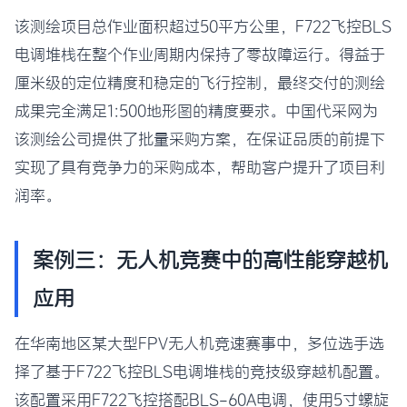
该测绘项目总作业面积超过50平方公里，F722飞控BLS
电调堆栈在整个作业周期内保持了零故障运行。得益于
厘米级的定位精度和稳定的飞行控制，最终交付的测绘
成果完全满足1:500地形图的精度要求。中国代采网为
该测绘公司提供了批量采购方案，在保证品质的前提下
实现了具有竞争力的采购成本，帮助客户提升了项目利
润率。
案例三：无人机竞赛中的高性能穿越机
应用
在华南地区某大型FPV无人机竞速赛事中，多位选手选
择了基于F722飞控BLS电调堆栈的竞技级穿越机配置。
该配置采用F722飞控搭配BLS-60A电调，使用5寸螺旋