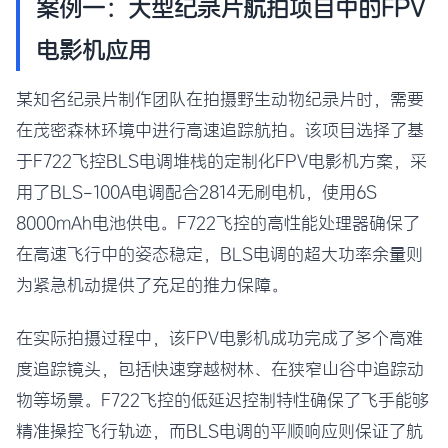
案例一：大型纪录片航拍项目中的FPV
电影机应用
某知名纪录片制作团队在拍摄野生动物纪录片时，需要
在茂密森林环境中进行高速追踪航拍。该项目选择了基
于F722飞控BLS电调堆栈的定制化FPV电影机方案，采
用了BLS-100A电调配合2814无刷电机，使用6S
8000mAh电池供电。F722飞控的高性能处理器确保了
在高速飞行中的姿态稳定，BLS电调的超大功率余量则
为紧急机动提供了充足的推力保障。
在实际拍摄过程中，该FPV电影机成功完成了多个高难
度追踪镜头，包括快速穿越树林、在狭窄山谷中追踪动
物等场景。F722飞控的低延迟控制特性确保了飞手能够
精准操控飞行轨迹，而BLS电调的平顺响应则保证了航