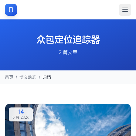
众包定位追踪器
2 篇文章
首页
/
博文动态
/
归档
14
5 月 2026