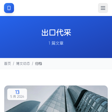
出口代采
1 篇文章
首页
/
博文动态
/
归档
13
5 月 2026