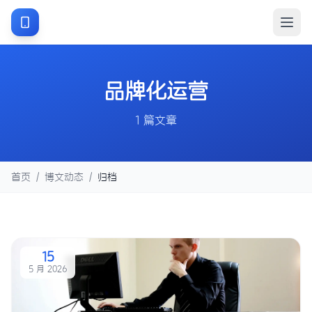
品牌化运营
1 篇文章
首页
/
博文动态
/
归档
15
5 月 2026