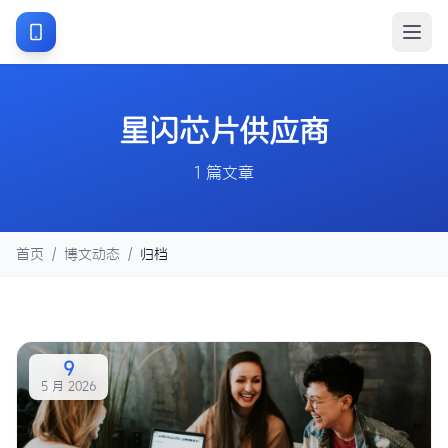
星闪芯片供应商
1 篇文章
首页
/
博文动态
/
归档
9
5 月 2026