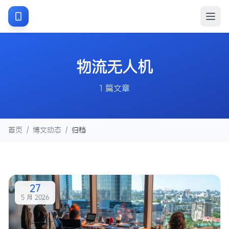
物流无人机
1 篇文章
首页
/
博文动态
/
归档
27
5 月 2026