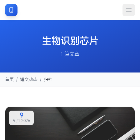
生物识别芯片
1 篇文章
首页
/
博文动态
/
归档
9
5 月 2026