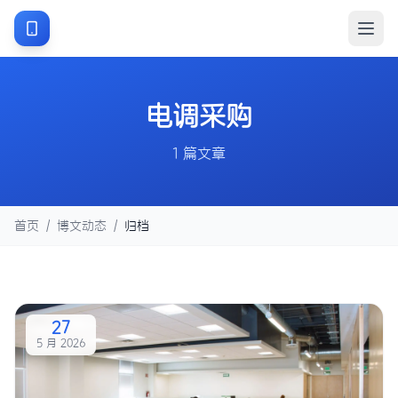
电调采购
1 篇文章
首页
/
博文动态
/
归档
27
5 月 2026