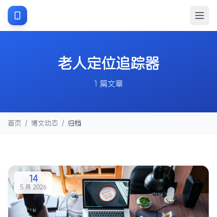
老人定位追踪器
1 篇文章
首页
/
博文动态
/
归档
14
5 月 2026