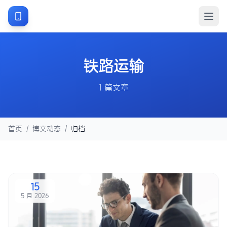
铁路运输
1 篇文章
首页
/
博文动态
/
归档
15
5 月 2026