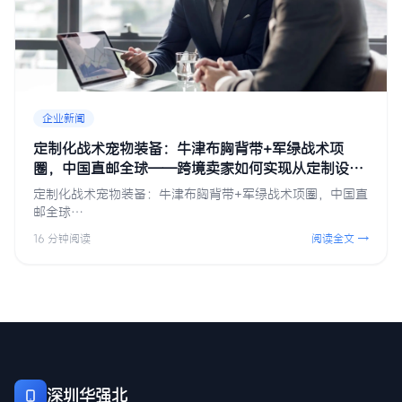
企业新闻
定制化战术宠物装备：牛津布胸背带+军绿战术项
圈，中国直邮全球——跨境卖家如何实现从定制设计
到全球交付的全链路覆盖
定制化战术宠物装备：牛津布胸背带+军绿战术项圈，中国直
邮全球…
16 分钟阅读
阅读全文 →
深圳华强北