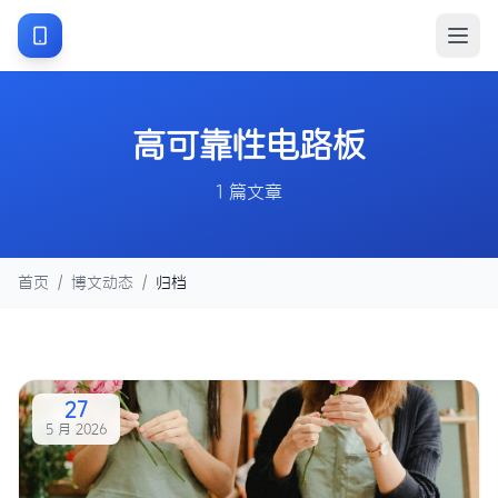
高可靠性电路板
1 篇文章
首页
/
博文动态
/
归档
27
5 月 2026