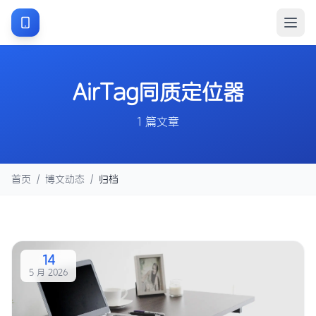
AirTag同质定位器
1 篇文章
首页
/
博文动态
/
归档
14
5 月 2026